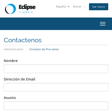
Español
Entrar
Ver Carro
Alter
Nave
Contactenos
Administración
Contacto de Pre-venta
Nombre
Dirección de Email
Asunto