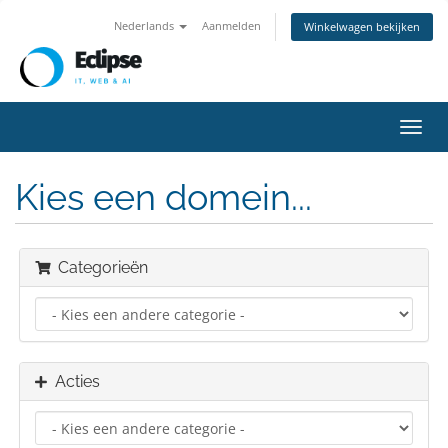
Nederlands
Aanmelden
Winkelwagen bekijken
Navig
in-/u
Kies een domein...
Categorieën
Acties